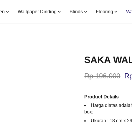
en
Wallpaper Dinding
Blinds
Flooring
Wa
SAKA WAL
Rp
196.000
R
Product Details
Harga diatas adala
box:
Ukuran : 18 cm x 29