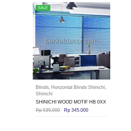
SALE
Blinds
,
Horizontal Blinds Shinichi
,
Shinichi
SHINICHI WOOD MOTIF HB 0XX
Rp
535.000
Rp
345.000