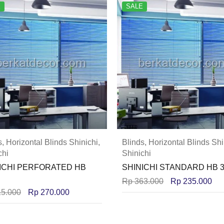
E
SALE
s
,
Horizontal Blinds Shinichi
,
Blinds
,
Horizontal Blinds Shi
chi
Shinichi
ICHI PERFORATED HB
SHINICHI STANDARD HB 
Rp
363.000
Rp
235.000
5.000
Rp
270.000