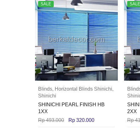
SALE
SAL
Blinds
,
Horizontal Blinds Shinichi
,
Blind
Shinichi
Shini
SHINICHI PEARL FINISH HB
SHIN
1XX
2XX
Rp
493.000
Rp
320.000
Rp
41