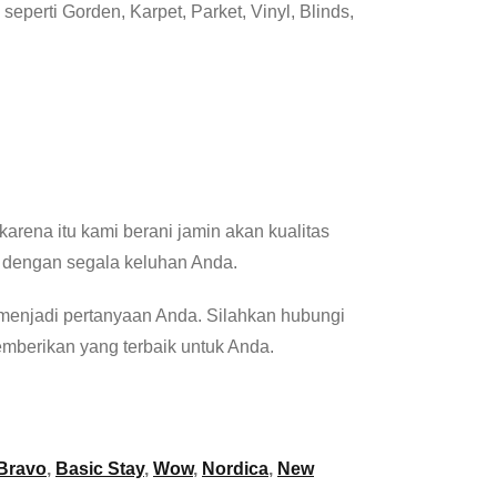
eperti Gorden, Karpet, Parket, Vinyl, Blinds,
 karena itu kami berani jamin akan kualitas
b dengan segala keluhan Anda.
 menjadi pertanyaan Anda. Silahkan hubungi
mberikan yang terbaik untuk Anda.
 Bravo
,
Basic Stay
,
Wow
,
Nordica
,
New