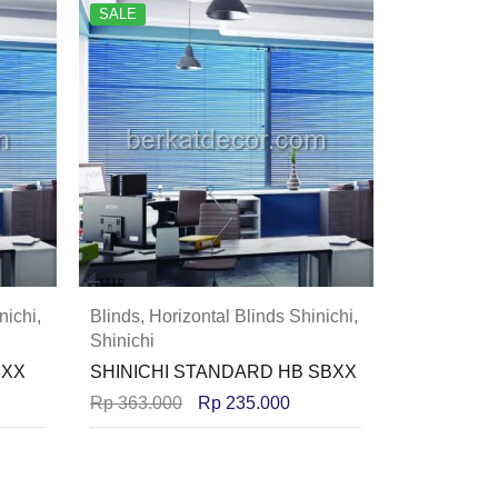
SALE
nichi
,
Blinds
,
Horizontal Blinds Shinichi
,
Shinichi
3XX
SHINICHI STANDARD HB SBXX
Rp
363.000
Rp
235.000