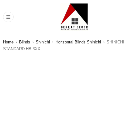
Home
›
Blinds
›
Shinichi
›
Horizontal Blinds Shinichi
›
SHINICHI
STANDARD HB 3XX
SALE