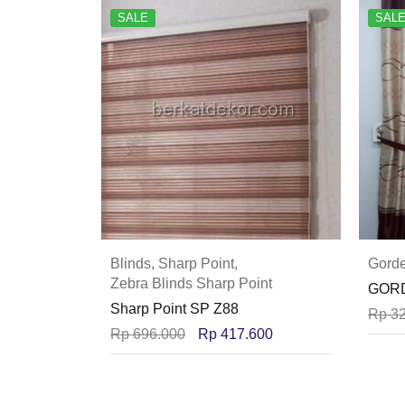
SALE
SAL
Blinds
,
Sharp Point
,
Gord
Zebra Blinds Sharp Point
GORD
Sharp Point SP Z88
Rp
32
Rp
696.000
Rp
417.600