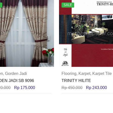
E
SALE
en
,
Gorden Jadi
Flooring
,
Karpet
,
Karpet Tile
EN JADI SB 9096
TRINITY HILITE
0.000
Rp
175.000
Rp
450.000
Rp
243.000