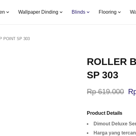
en
Wallpaper Dinding
Blinds
Flooring
Wa
 POINT SP 303
ROLLER B
SP 303
Rp
619.000
R
Product Details
Dimout Deluxe Ser
Harga yang tercan