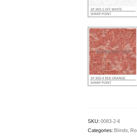
Deals ends in:
SKU:
0083-2-6
Categories:
Blinds
,
Rol