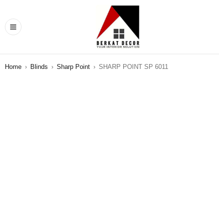
Home
›
Blinds
›
Sharp Point
›
SHARP POINT SP 6011
SALE