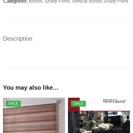
Categories:
Blinds
,
Sharp Point
,
Vertical Blinds Sharp Point
Description
You may also like…
SALE
SALE