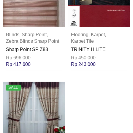
Blinds
,
Sharp Point
,
Flooring
,
Karpet
,
Zebra Blinds Sharp Point
Karpet Tile
Sharp Point SP Z88
TRINITY HILITE
Rp
696.000
Rp
450.000
Rp
417.600
Rp
243.000
SALE