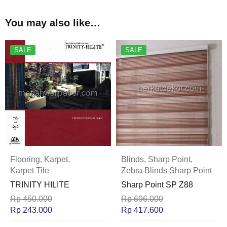
You may also like…
SALE
SALE
Flooring
,
Karpet
,
Blinds
,
Sharp Point
,
Karpet Tile
Zebra Blinds Sharp Point
TRINITY HILITE
Sharp Point SP Z88
Rp
450.000
Rp
696.000
Rp
243.000
Rp
417.600