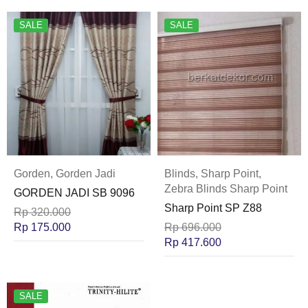
SALE
SALE
Gorden
,
Gorden Jadi
Blinds
,
Sharp Point
,
Zebra Blinds Sharp Point
GORDEN JADI SB 9096
Sharp Point SP Z88
Rp
320.000
Rp
175.000
Rp
696.000
Rp
417.600
SALE