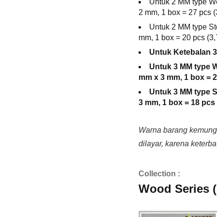
Untuk 2 MM type W
2 mm, 1 box = 27 pcs 
Untuk 2 MM type St
mm, 1 box = 20 pcs (3
Untuk Ketebalan 3
Untuk 3 MM type W
mm x 3 mm, 1 box = 2
Untuk 3 MM type S
3 mm, 1 box = 18 pcs 
Warna barang kemungk
dilayar, karena keterb
Collection :
Wood Series 