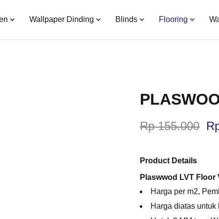
en
Wallpaper Dinding
Blinds
Flooring
Wa
PLASWOO
Rp
155.000
R
Product Details
Plaswwod LVT Floor V
Harga per m2, Pemb
Harga diatas untuk