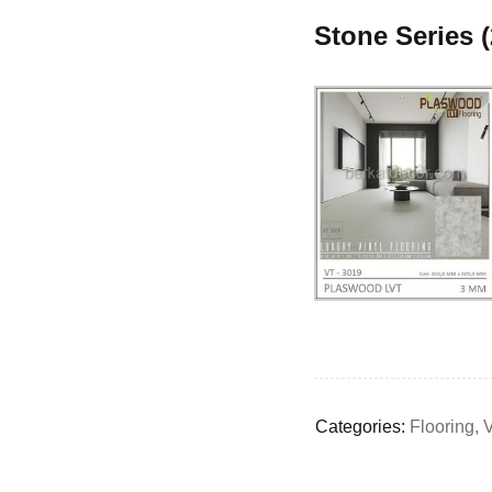
Stone Series 
Deals ends in:
Categories:
Flooring
,
V